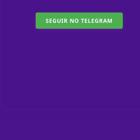
SEGUIR NO TELEGRAM