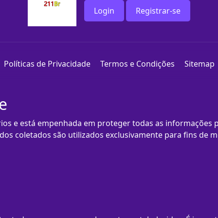
Login
Registrar-se
Políticas de Privacidade
Termos e Condições
Sitemap
de
ários e está empenhada em proteger todas as informações 
os coletados são utilizados exclusivamente para fins de m