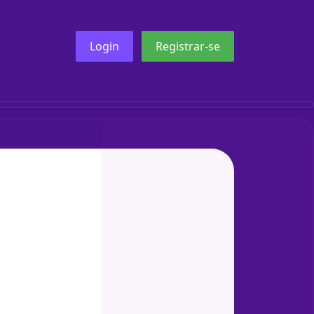
Login
Registrar-se