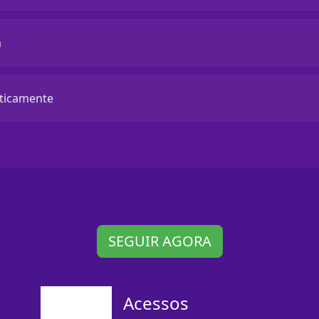
a
aticamente
SEGUIR AGORA
Acessos