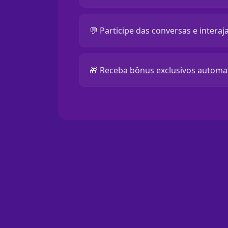
💬 Participe das conversas e interaj
🎁 Receba bônus exclusivos autom