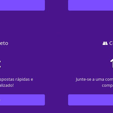
reto
👥 
t
espostas rápidas e
Junte-se a uma com
lizado!
compa
e