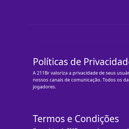
Políticas de Privacida
A 211Br valoriza a privacidade de seus usu
nossos canais de comunicação. Todos os dad
jogadores.
Termos e Condições