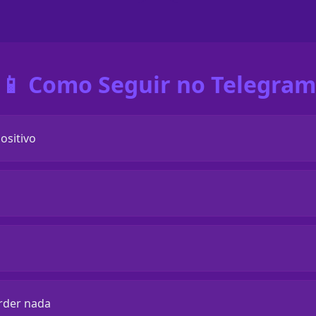
📱 Como Seguir no Telegram
ositivo
erder nada