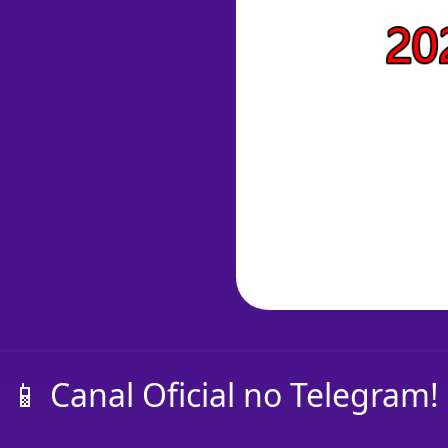
📱 Canal Oficial no Telegram!