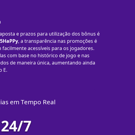
m
aposta e prazos para utilização dos bônus é
25HaPPy
, a transparência nas promoções é
facilmente acessíveis para os jogadores.
as com base no histórico de jogo e nas
nsados de maneira única, aumentando ainda
o E.
cias em Tempo Real
24/7