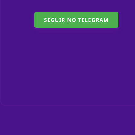
SEGUIR NO TELEGRAM