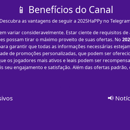
📱 Benefícios do Canal
Descubra as vantagens de seguir a 2025HaPPy no Telegra
m variar consideravelmente. Estar ciente de requisitos de 
es possam tirar o máximo proveito de suas ofertas. No
20
ara garantir que todas as informações necessárias estejam 
idade de promoções personalizadas, que podem ser oferecid
a que os jogadores mais ativos e leais podem ser recompe
s seu engajamento e satisfação. Além das ofertas padrão, 
sivos
📢 Notí