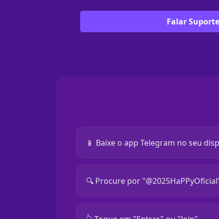
Falar Suport
📱 Baixe o app Telegram no seu disp
🔍 Procure por "@2025HaPPyOficial