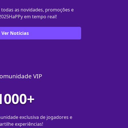
e todas as novidades, promoções e
2025HaPPy em tempo real!
Ver Notícias
Comunidade VIP
1000+
unidade exclusiva de jogadores e
rtilhe experiências!