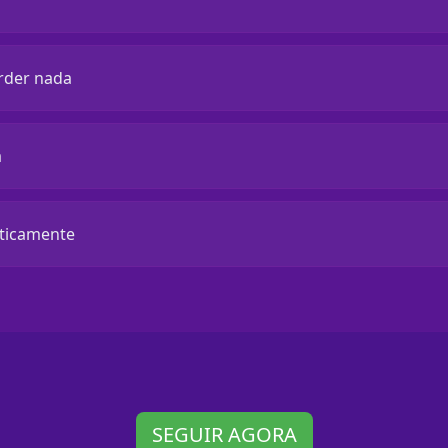
erder nada
a
aticamente
SEGUIR AGORA