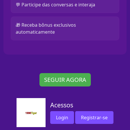
💬 Participe das conversas e interaja
🎁 Receba bônus exclusivos
automaticamente
SEGUIR AGORA
Acessos
Login
Registrar-se