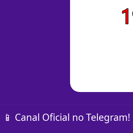
📱 Canal Oficial no Telegram!