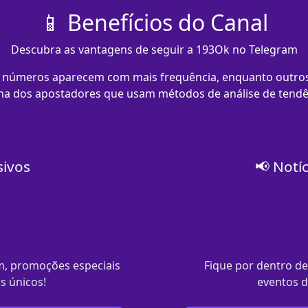
📱 Benefícios do Canal
Descubra as vantagens de seguir a 193Ok no Telegram
s números aparecem com mais frequência, enquanto outros s
ha dos apostadores que usam métodos de análise de tendê
sivos
📢 Notí
m, promoções especiais
Fique por dentro d
s únicos!
eventos d