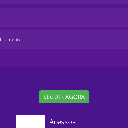
a
aticamente
SEGUIR AGORA
Acessos