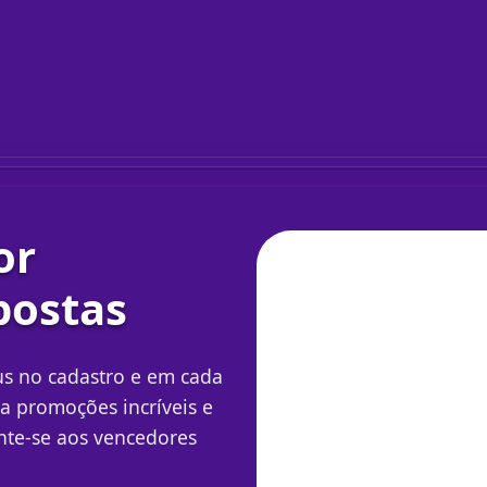
or
postas
s no cadastro e em cada
a promoções incríveis e
unte-se aos vencedores