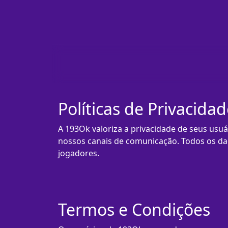
Políticas de Privacida
A 193Ok valoriza a privacidade de seus usu
nossos canais de comunicação. Todos os dad
jogadores.
Termos e Condições