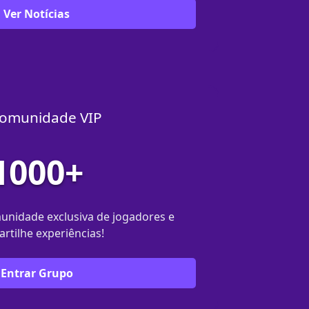
Ver Notícias
Comunidade VIP
1000+
unidade exclusiva de jogadores e
rtilhe experiências!
Entrar Grupo