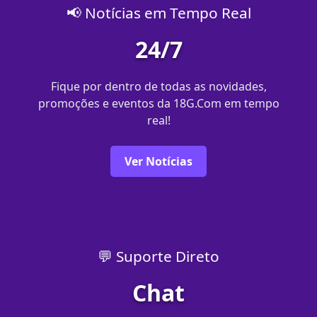
📢 Notícias em Tempo Real
24/7
Fique por dentro de todas as novidades,
promoções e eventos da 18G.Com em tempo
real!
Ver Notícias
💬 Suporte Direto
Chat