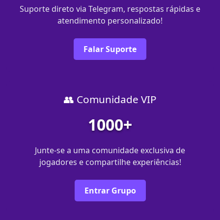
Suporte direto via Telegram, respostas rápidas e
atendimento personalizado!
Falar Suporte
👥 Comunidade VIP
1000+
Junte-se a uma comunidade exclusiva de
jogadores e compartilhe experiências!
Entrar Grupo