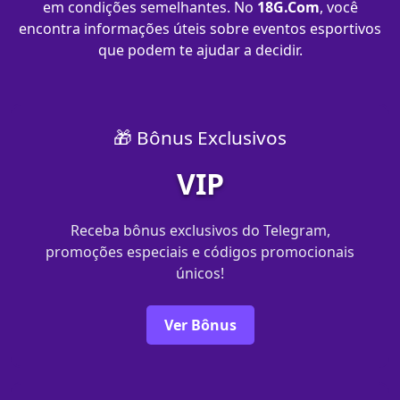
em condições semelhantes. No
18G.Com
, você
encontra informações úteis sobre eventos esportivos
que podem te ajudar a decidir.
🎁 Bônus Exclusivos
VIP
Receba bônus exclusivos do Telegram,
promoções especiais e códigos promocionais
únicos!
Ver Bônus