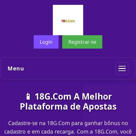
Login
Registrar-se
Menu
📱 18G.Com A Melhor
Plataforma de Apostas
Cadastre-se na 18G.Com para ganhar bônus no
cadastro e em cada recarga. Com a 18G.Com, você