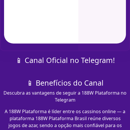
📱 Canal Oficial no Telegram!
📱 Benefícios do Canal
Descubra as vantagens de seguir a 188W Plataforma no
Telegram
A 188W Plataforma é líder entre os cassinos online — a
plataforma 188W Plataforma Brasil reúne diversos
jogos de azar, sendo a opção mais confiável para os