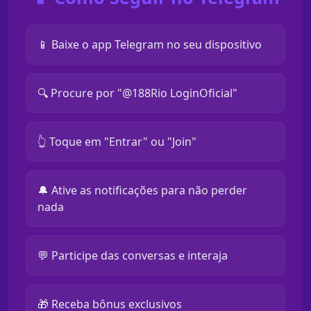
📱 Baixe o app Telegram no seu dispositivo
🔍 Procure por "@188Rio LoginOficial"
👆 Toque em "Entrar" ou "Join"
🔔 Ative as notificações para não perder
nada
💬 Participe das conversas e interaja
🎁 Receba bônus exclusivos