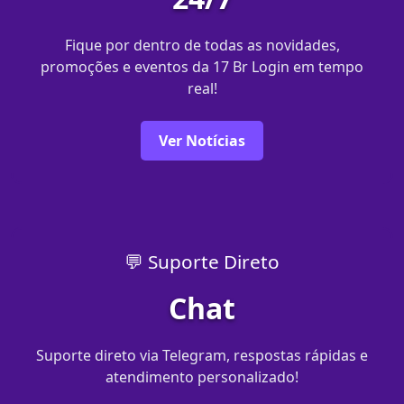
Fique por dentro de todas as novidades,
promoções e eventos da 17 Br Login em tempo
real!
Ver Notícias
💬 Suporte Direto
Chat
Suporte direto via Telegram, respostas rápidas e
atendimento personalizado!