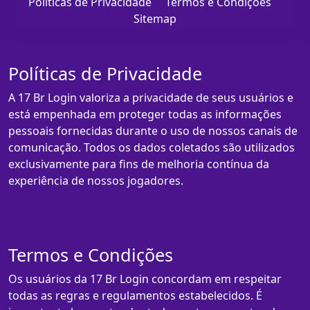
Políticas de Privacidade
Termos e Condições
Sitemap
Políticas de Privacidade
A 17 Br Login valoriza a privacidade de seus usuários e
está empenhada em proteger todas as informações
pessoais fornecidas durante o uso de nossos canais de
comunicação. Todos os dados coletados são utilizados
exclusivamente para fins de melhoria contínua da
experiência de nossos jogadores.
Termos e Condições
Os usuários da 17 Br Login concordam em respeitar
todas as regras e regulamentos estabelecidos. É