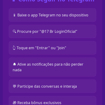
📱 Baixe o app Telegram no seu dispositivo
🔍 Procure por "@17 Br LoginOficial"
👆 Toque em "Entrar" ou "Join"
🔔 Ative as notificações para não perder
nada
💬 Participe das conversas e interaja
🎁 Receba bônus exclusivos