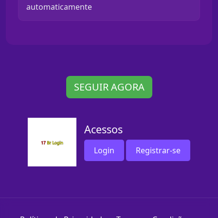
automaticamente
SEGUIR AGORA
Acessos
Login
Registrar-se