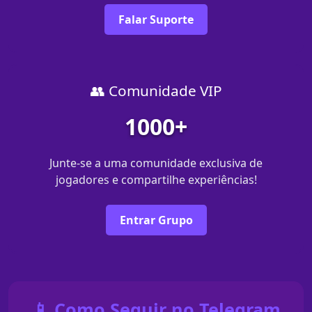
Falar Suporte
👥 Comunidade VIP
1000+
Junte-se a uma comunidade exclusiva de
jogadores e compartilhe experiências!
Entrar Grupo
📱 Como Seguir no Telegram