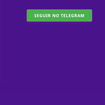
SEGUIR NO TELEGRAM