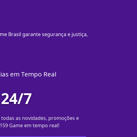
e Brasil garante segurança e justiça,
cias em Tempo Real
24/7
e todas as novidades, promoções e
 159 Game em tempo real!