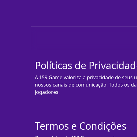
Políticas de Privacida
A 159 Game valoriza a privacidade de seus
nossos canais de comunicação. Todos os dad
jogadores.
Termos e Condições