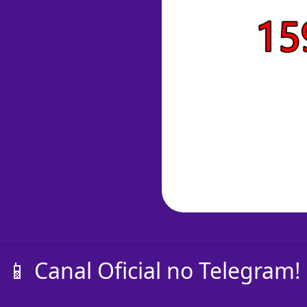
📱 Canal Oficial no Telegram!