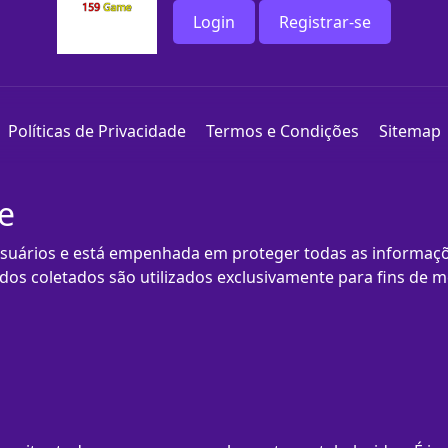
Login
Registrar-se
Políticas de Privacidade
Termos e Condições
Sitemap
de
 usuários e está empenhada em proteger todas as informaçõ
os coletados são utilizados exclusivamente para fins de m