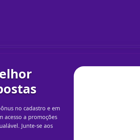
elhor
postas
bônus no cadastro e em
em acesso a promoções
ualável. Junte-se aos