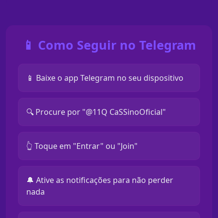
📱 Como Seguir no Telegram
📱 Baixe o app Telegram no seu dispositivo
🔍 Procure por "@11Q CaSSinoOficial"
👆 Toque em "Entrar" ou "Join"
🔔 Ative as notificações para não perder
nada