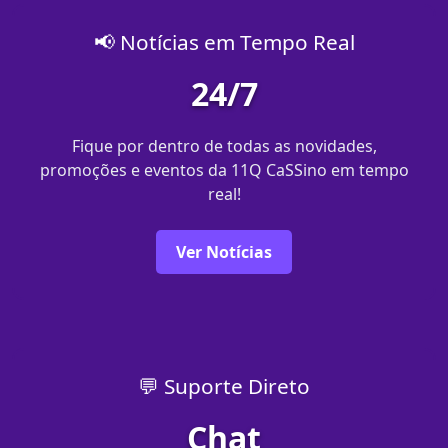
📢 Notícias em Tempo Real
24/7
Fique por dentro de todas as novidades,
promoções e eventos da 11Q CaSSino em tempo
real!
Ver Notícias
💬 Suporte Direto
Chat