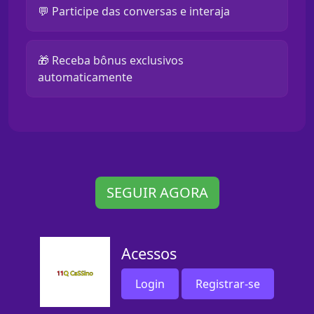
💬 Participe das conversas e interaja
🎁 Receba bônus exclusivos
automaticamente
SEGUIR AGORA
Acessos
Login
Registrar-se