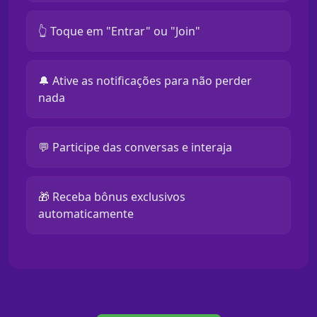
👆 Toque em "Entrar" ou "Join"
🔔 Ative as notificações para não perder
nada
💬 Participe das conversas e interaja
🎁 Receba bônus exclusivos
automaticamente