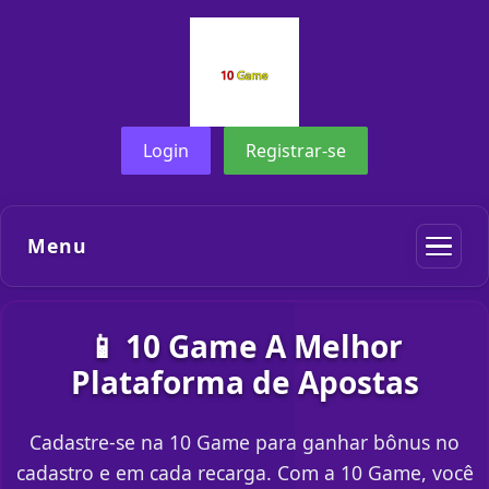
Login
Registrar-se
Menu
📱 10 Game A Melhor
Plataforma de Apostas
Cadastre-se na 10 Game para ganhar bônus no
cadastro e em cada recarga. Com a 10 Game, você