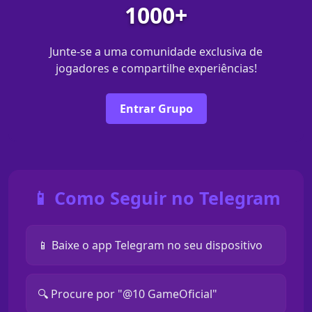
1000+
Junte-se a uma comunidade exclusiva de
jogadores e compartilhe experiências!
Entrar Grupo
📱 Como Seguir no Telegram
📱 Baixe o app Telegram no seu dispositivo
🔍 Procure por "@10 GameOficial"