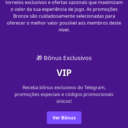
torneios exclusivos e ofertas sazonais que maximizam
o valor da sua experiência de jogo. As promoções
Bronze são cuidadosamente selecionadas para
oferecer o melhor valor possível aos membros deste
nível.
🎁 Bônus Exclusivos
VIP
Receba bônus exclusivos do Telegram,
promoções especiais e códigos promocionais
únicos!
Ver Bônus