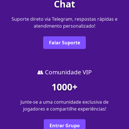
Chat
Suporte direto via Telegram, respostas rápidas e
atendimento personalizado!
Falar Suporte
👥 Comunidade VIP
1000+
Junte-se a uma comunidade exclusiva de
jogadores e compartilhe experiências!
Entrar Grupo