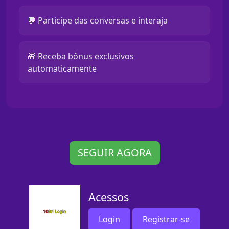
💬 Participe das conversas e interaja
🎁 Receba bônus exclusivos
automaticamente
SEGUIR AGORA
Acessos
Login
Registrar-se