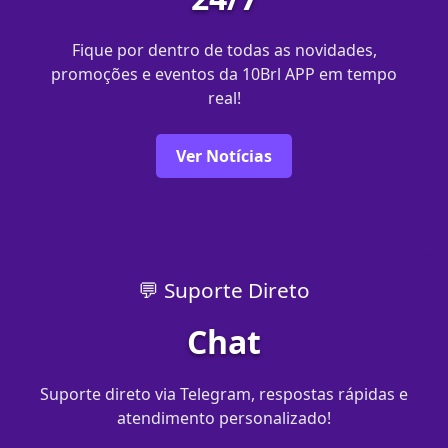
Fique por dentro de todas as novidades,
promoções e eventos da 10Brl APP em tempo
real!
Ver Notícias
💬 Suporte Direto
Chat
Suporte direto via Telegram, respostas rápidas e
atendimento personalizado!