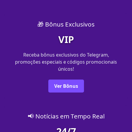
🎁 Bônus Exclusivos
VIP
Receba bônus exclusivos do Telegram,
promoções especiais e códigos promocionais
únicos!
Ver Bônus
📢 Notícias em Tempo Real
24/7