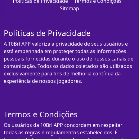
Políticas de Privacidade
Termos e Condições
Sitemap
Políticas de Privacidade
A 10Brl APP valoriza a privacidade de seus usuários e
está empenhada em proteger todas as informações
pessoais fornecidas durante o uso de nossos canais de
comunicação. Todos os dados coletados são utilizados
exclusivamente para fins de melhoria contínua da
experiência de nossos jogadores.
Termos e Condições
Os usuários da 10Brl APP concordam em respeitar
todas as regras e regulamentos estabelecidos. É