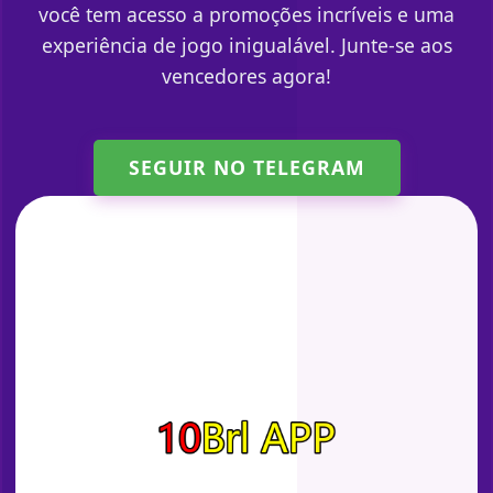
você tem acesso a promoções incríveis e uma
experiência de jogo inigualável. Junte-se aos
vencedores agora!
SEGUIR NO TELEGRAM