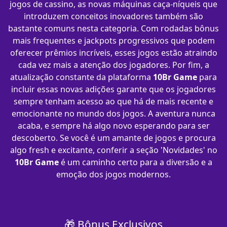
jogos de cassino, as novas máquinas caça-níqueis que
introduzem conceitos inovadores também são
bastante comuns nesta categoria. Com rodadas bônus
mais frequentes e jackpots progressivos que podem
oferecer prêmios incríveis, esses jogos estão atraindo
cada vez mais a atenção dos jogadores. Por fim, a
atualização constante da plataforma
10Br Game
para
incluir essas novas adições garante que os jogadores
sempre tenham acesso ao que há de mais recente e
emocionante no mundo dos jogos. A aventura nunca
acaba, e sempre há algo novo esperando para ser
descoberto. Se você é um amante de jogos e procura
algo fresh e excitante, conferir a seção 'Novidades' no
10Br Game
é um caminho certo para a diversão e a
emoção dos jogos modernos.
🎁 Bônus Exclusivos