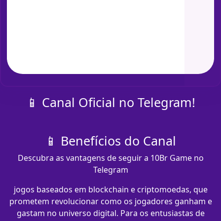
📱 Canal Oficial no Telegram!
📱 Benefícios do Canal
Descubra as vantagens de seguir a 10Br Game no
Telegram
jogos baseados em blockchain e criptomoedas, que
prometem revolucionar como os jogadores ganham e
gastam no universo digital. Para os entusiastas de