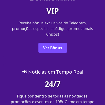
VIP
Receba bônus exclusivos do Telegram,
promoções especiais e códigos promocionais
únicos!
Ver Bônus
📢 Notícias em Tempo Real
24/7
Fique por dentro de todas as novidades,
promoções e eventos da 10Br Game em tempo