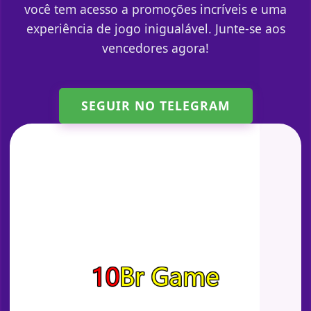
você tem acesso a promoções incríveis e uma
experiência de jogo inigualável. Junte-se aos
vencedores agora!
SEGUIR NO TELEGRAM