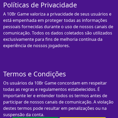
Políticas de Privacidade
A 10Br Game valoriza a privacidade de seus usuários e
está empenhada em proteger todas as informações
pessoais fornecidas durante o uso de nossos canais de
comunicação. Todos os dados coletados são utilizados
exclusivamente para fins de melhoria contínua da
experiência de nossos jogadores.
Termos e Condições
Os usuários da 10Br Game concordam em respeitar
todas as regras e regulamentos estabelecidos. É
importante ler e entender todos os termos antes de
participar de nossos canais de comunicação. A violação
destes termos pode resultar em penalizações ou na
suspensão da conta.