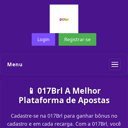
Login
Registrar-se
Menu
📱 017Brl A Melhor
Plataforma de Apostas
Cadastre-se na 017Brl para ganhar bônus no
cadastro e em cada recarga. Com a 017Brl, você