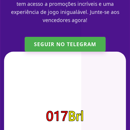
tem acesso a promoções incríveis e uma
experiência de jogo inigualável. Junte-se aos
vencedores agora!
SEGUIR NO TELEGRAM