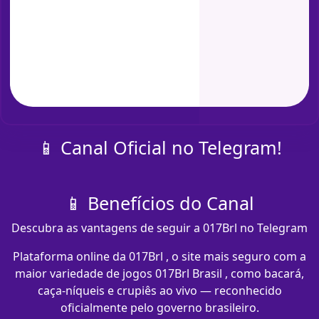
📱 Canal Oficial no Telegram!
📱 Benefícios do Canal
Descubra as vantagens de seguir a 017Brl no Telegram
Plataforma online da 017Brl , o site mais seguro com a
maior variedade de jogos 017Brl Brasil , como bacará,
caça-níqueis e crupiês ao vivo — reconhecido
oficialmente pelo governo brasileiro.