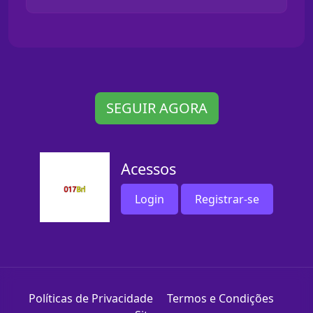
SEGUIR AGORA
Acessos
Login
Registrar-se
Políticas de Privacidade
Termos e Condições