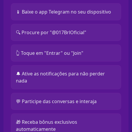
📱 Baixe o app Telegram no seu dispositivo
🔍 Procure por "@017BrlOficial"
👆 Toque em "Entrar" ou "Join"
🔔 Ative as notificações para não perder
nada
💬 Participe das conversas e interaja
🎁 Receba bônus exclusivos
automaticamente