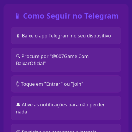
📱 Como Seguir no Telegram
📱 Baixe o app Telegram no seu dispositivo
🔍 Procure por "@007Game Com
BaixarOficial"
👆 Toque em "Entrar" ou "Join"
🔔 Ative as notificações para não perder
nada