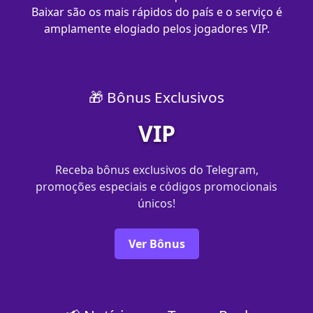
Baixar são os mais rápidos do país e o serviço é
amplamente elogiado pelos jogadores VIP.
🎁 Bônus Exclusivos
VIP
Receba bônus exclusivos do Telegram,
promoções especiais e códigos promocionais
únicos!
Ver Bônus