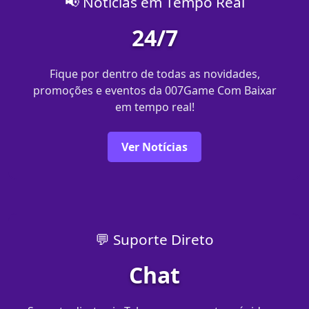
📢 Notícias em Tempo Real
24/7
Fique por dentro de todas as novidades,
promoções e eventos da 007Game Com Baixar
em tempo real!
Ver Notícias
💬 Suporte Direto
Chat